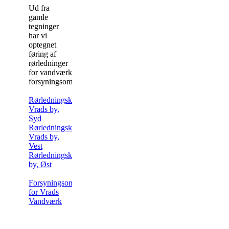
Ud fra
gamle
tegninger
har vi
optegnet
føring af
rørledninger
for vandværkets
forsyningsområde.
Rørledningskort
Vrads by,
Syd
Rørledningskort
Vrads by,
Vest
Rørledningskort Vrads
by, Øst
Forsyningsområde
for Vrads
Vandværk