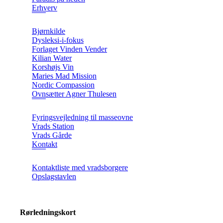
Erhverv
Bjørnkilde
Dysleksi-i-fokus
Forlaget Vinden Vender
Kilian Water
Korshøjs Vin
Maries Mad Mission
Nordic Compassion
Ovnsætter Agner Thulesen
Fyringsvejledning til masseovne
Vrads Station
Vrads Gårde
Kontakt
Kontaktliste med vradsborgere
Opslagstavlen
Rørledningskort