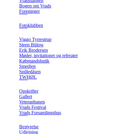
Vradssangen
Bogen om Vrads
Foreninger
Fotoklubben
Viggo Tyrrestrup
Steen Bülow
Erik Brodersen
Møder, invitationer og referater
Købmandsbutik
Smedjen
Spilledåsen
TWHØL
Opskrifter
Galleri
Veteranbanen
Vrads Festival
Vrads Forsamlingshus
Bestyrelse
Udlejning