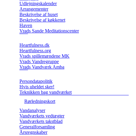
Udlejningskalender
Arrangementer
Beskrivelse af huset
Beskrivelse af køkkenet
Haven
Vrads Sande Meditationscenter
Heartfulness.dk
Heartfulness.org
Vrads spillemændene MK
Vrads Vandregruppe
Vrads Vandværk Amba
Persondatapolitik
Hvis uheldet sker!
Teknikken bag vandværket
Rørledningskort
Vandanalyser
Vandværkets vedtægter
Vandværkets takstblad
Generalforsamling
Årsregnskaber