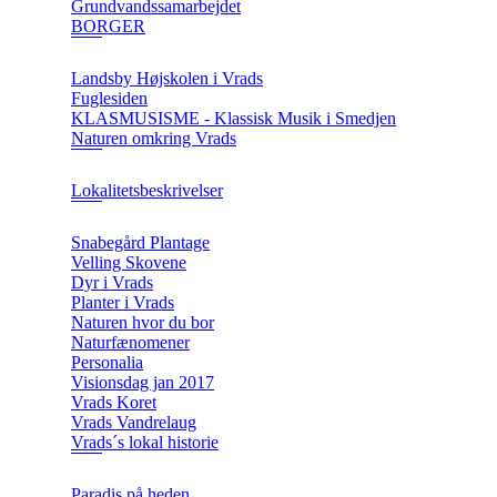
Grundvandssamarbejdet
BORGER
Landsby Højskolen i Vrads
Fuglesiden
KLASMUSISME - Klassisk Musik i Smedjen
Naturen omkring Vrads
Lokalitetsbeskrivelser
Snabegård Plantage
Velling Skovene
Dyr i Vrads
Planter i Vrads
Naturen hvor du bor
Naturfænomener
Personalia
Visionsdag jan 2017
Vrads Koret
Vrads Vandrelaug
Vrads´s lokal historie
Paradis på heden