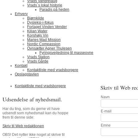
Vrads Vandrelaug
Vrads´s lokal historie
Paradis på heden
Erhverv
Bjørnkilde
Dysleksi-i-fokus
Forlaget Vinden Vender
Kilian Water
Korshøjs Vin
Maries Mad Mission
Nordic Compassion
Ovnsætter Agner Thulesen
Fyringsvejledning til masseovne
Vrads Station
Vrads Gårde
Kontakt
Kontaktliste med vradsborgere
Opslagstavlen
Kontaktliste med vradsborgere
Skriv til Web re
Navn
Udsendelse af nyhedsmail.
Har du ting, som du gerne vil have
E-mail
udsendt som nyhedsmail kan du hoppe
frem til denne side:
Emne
Skriv til Web redaktionen
OBS! Det nytter ikke noget at skrive til