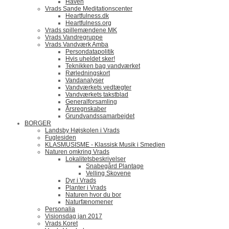
Haven
Vrads Sande Meditationscenter
Heartfulness.dk
Heartfulness.org
Vrads spillemændene MK
Vrads Vandregruppe
Vrads Vandværk Amba
Persondatapolitik
Hvis uheldet sker!
Teknikken bag vandværket
Rørledningskort
Vandanalyser
Vandværkets vedtægter
Vandværkets takstblad
Generalforsamling
Årsregnskaber
Grundvandssamarbejdet
BORGER
Landsby Højskolen i Vrads
Fuglesiden
KLASMUSISME - Klassisk Musik i Smedjen
Naturen omkring Vrads
Lokalitetsbeskrivelser
Snabegård Plantage
Velling Skovene
Dyr i Vrads
Planter i Vrads
Naturen hvor du bor
Naturfænomener
Personalia
Visionsdag jan 2017
Vrads Koret