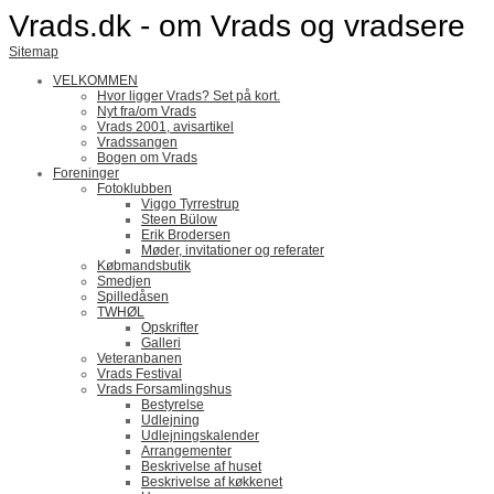
Vrads.dk - om Vrads og vradsere
Sitemap
VELKOMMEN
Hvor ligger Vrads? Set på kort.
Nyt fra/om Vrads
Vrads 2001, avisartikel
Vradssangen
Bogen om Vrads
Foreninger
Fotoklubben
Viggo Tyrrestrup
Steen Bülow
Erik Brodersen
Møder, invitationer og referater
Købmandsbutik
Smedjen
Spilledåsen
TWHØL
Opskrifter
Galleri
Veteranbanen
Vrads Festival
Vrads Forsamlingshus
Bestyrelse
Udlejning
Udlejningskalender
Arrangementer
Beskrivelse af huset
Beskrivelse af køkkenet